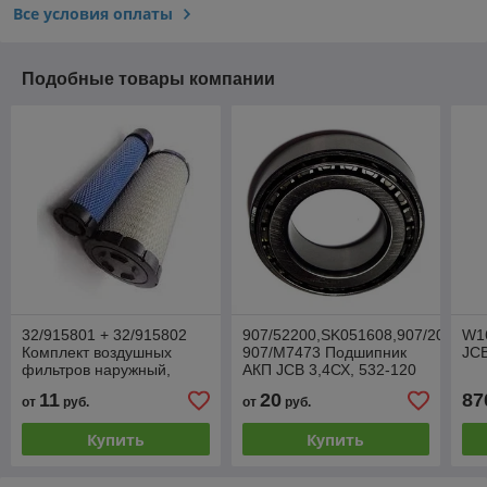
Все условия оплаты
Подобные товары компании
32/915801 + 32/915802
907/52200,SK051608,907/20043,
W1
Комплект воздушных
907/M7473 Подшипник
JCB
фильтров наружный,
АКП JCB 3,4СХ, 532-120
внутренний JCB 3-4CX,
11
20
87
от
руб.
от
руб.
532-120
Купить
Купить