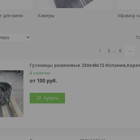
е для мини-
Камеры
Мрамор н
1
2
...
6
→
Гусеницы резиновые 230х48х72 Испания,Коре
В наличии
от 100
руб.
Купить