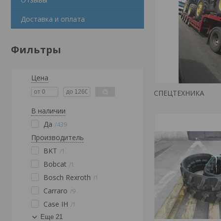
Доставка и оплата
Фильтры
Цена
СПЕЦТЕХНИКА
В наличии
Да
439
Производитель
BKT
1
Bobcat
1
Bosch Rexroth
1
Carraro
9
Case IH
1
Еще 21