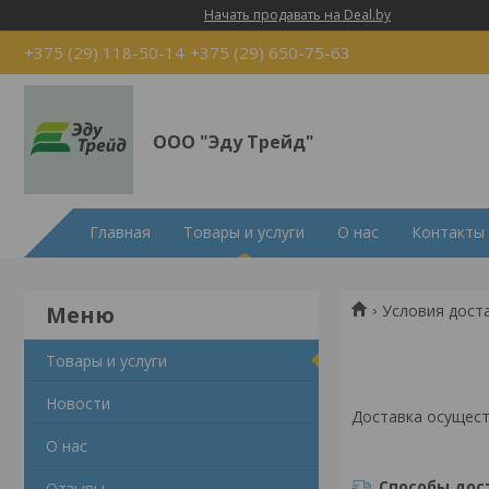
Начать продавать на Deal.by
+375 (29) 118-50-14
+375 (29) 650-75-63
ООО "Эду Трейд"
Главная
Товары и услуги
О нас
Контакты
Условия дост
Товары и услуги
Новости
Доставка осущест
О нас
Способы дос
Отзывы