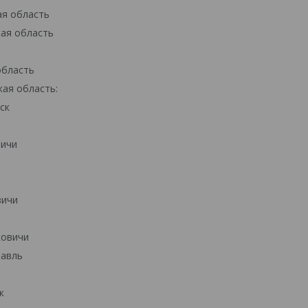
ая область
кая область
область
ая область:
ск
ичи
вичи
ковичи
авль
к