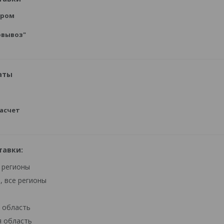
ером
овывоз"
аты
асчет
тавки:
 регионы
, все регионы
 область
я область