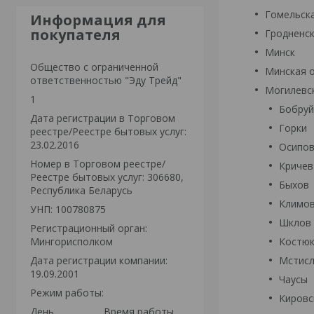
Гомельск
Информация для
покупателя
Гродненс
Минск
Общество с ограниченной
Минская 
ответственностью "Эду Трейд"
Могилевск
1
Бобруй
Дата регистрации в Торговом
Горки
реестре/Реестре бытовых услуг:
23.02.2016
Осипов
Номер в Торговом реестре/
Кричев
Реестре бытовых услуг: 306680,
Быхов
Республика Беларусь
Климо
УНП: 100780875
Шклов
Регистрационный орган:
Мингорисполком
Костю
Дата регистрации компании:
Мстисл
19.09.2001
Чаусы
Режим работы:
Кировс
День
Время работы