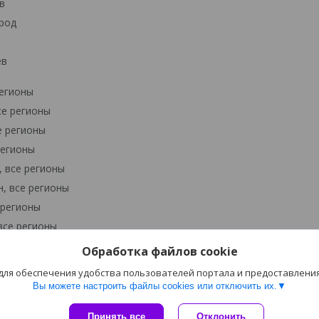
в
род
ев
регионы
се регионы
е регионы
регионы
 все регионы
, все регионы
 регионы
все регионы
Обработка файлов cookie
 для обеспечения удобства пользователей портала и предоставлени
Вы можете настроить файлы cookies или отключить их.
Сайт создан на платформе Deal.by
Принять все
Отклонить