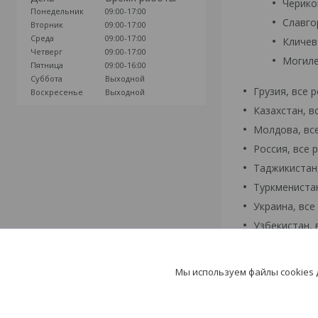
Черико
Понедельник
09:00-17:00
Славго
Вторник
09:00-17:00
Среда
09:00-17:00
Кличев
Четверг
09:00-17:00
Могил
Пятница
09:00-16:00
Суббота
Выходной
Грузия, все 
Воскресенье
Выходной
Казахстан, в
Молдова, вс
Россия, все 
Таджикистан,
Туркменистан
Украина, все
Узбекистан, 
Мы используем файлы cookies