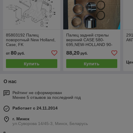
85803192 Палец
Палец задней стрелы
29
поворотный New Holland,
верхний CASE 580-
АКП
Case, FK
695,NEW-HOLLAND 90-
115
80
88,20
от
руб.
руб.
Це
Купить
Купить
О нас
Рейтинг не сформирован
Менее 5 отзывов за последний год
Работает с 24.11.2014
г. Минск
ул.Суворова 14/45-3, Минск, Беларусь