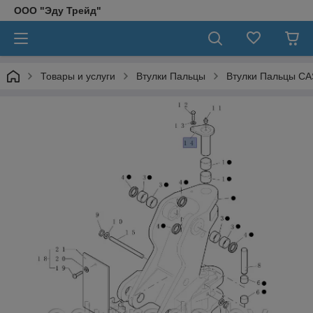
ООО "Эду Трейд"
Товары и услуги
Втулки Пальцы
Втулки Пальцы CA