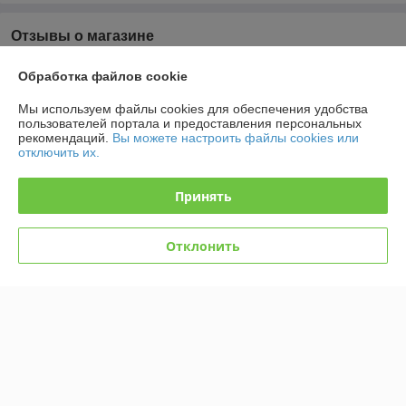
Отзывы о магазине
6 отзывов за всё время
Обработка файлов cookie
Мы используем файлы cookies для обеспечения удобства
Покупатель
12.01.2026
пользователей портала и предоставления персональных
Отлично
рекомендаций.
Вы можете настроить файлы cookies или
отключить их.
Покупатель
09.01.2026
Принять
Отлично
Отклонить
Заказ пришёл укомплектован полностью. Все детали хорошего 
качества. Однозначно рекомендую. Продовец работает чётко👍✨️👍
Показать все отзывы
О нас