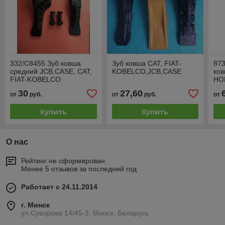
332/C8455 Зуб ковша
Зуб ковша САТ, FIAT-
87
средний JCB,CASE, САТ,
KOBELCO,JCB,CASE
ко
FIAT-KOBELCO
HO
KO
30
27,60
от
руб.
от
руб.
от
Купить
Купить
О нас
Рейтинг не сформирован
Менее 5 отзывов за последний год
Работает с 24.11.2014
г. Минск
ул.Суворова 14/45-3, Минск, Беларусь