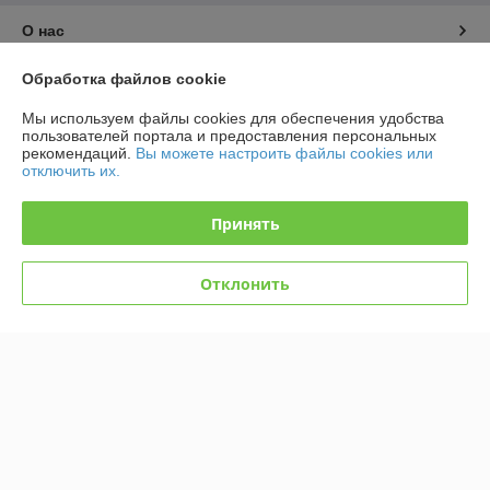
О нас
Обработка файлов cookie
Контакты
Мы используем файлы cookies для обеспечения удобства
Доставка и оплата
пользователей портала и предоставления персональных
рекомендаций.
Вы можете настроить файлы cookies или
отключить их.
График работы
Принять
Полная версия сайта
Отклонить
Политика обработки cookies
Сайт создан на платформе Deal.by
Информация для покупателя
Юридическое лицо:
Общество с ограниченной ответственностью "Эду
Трейд"
1