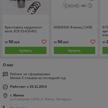
Крестовина карданного
85808300 Фланец CASE
873
вала JCB 914/35401
кр
ком
и 4
50
50
от
руб.
от
руб.
от
35
Купить
Купить
О нас
Рейтинг не сформирован
Менее 5 отзывов за последний год
Работает с 24.11.2014
г. Минск
ул.Суворова 14/45-3, Минск, Беларусь