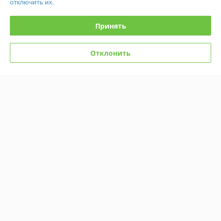
отключить их.
Контакты
Принять
Доставка и оплата
Отклонить
График работы
Полная версия сайта
Политика обработки cookies
Сайт создан на платформе Deal.by
Информация для покупателя
Юридическое лицо:
Общество с ограниченной ответственностью "Эду
Трейд"
1
Регистрационный номер ЕГР: 100780875