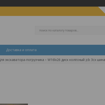
Доставка и оплата
ля экскаватора-погрузчика
W16lх26 диск колёсный jcb 3сх шина