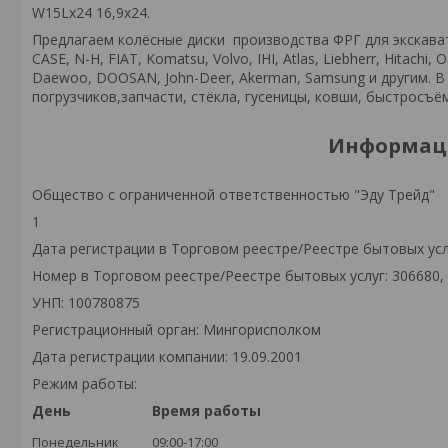
W15Lx24 16,9x24.
Предлагаем колёсные диски производства ФРГ для экскаватор
CASE, N-H, FIAT, Komatsu, Volvo, IHI, Atlas, Liebherr, Hitach
Daewoo, DOOSAN, John-Deer, Akerman, Samsung и другим. 
погрузчиков,запчасти, стёкла, гусеницы, ковши, быстросъё
Информаци
Общество с ограниченной ответственностью "Эду Трейд"
1
Дата регистрации в Торговом реестре/Реестре бытовых услу
Номер в Торговом реестре/Реестре бытовых услуг: 306680,
УНП: 100780875
Регистрационный орган: Мингорисполком
Дата регистрации компании: 19.09.2001
Режим работы:
День
Время работы
Понедельник
09:00-17:00