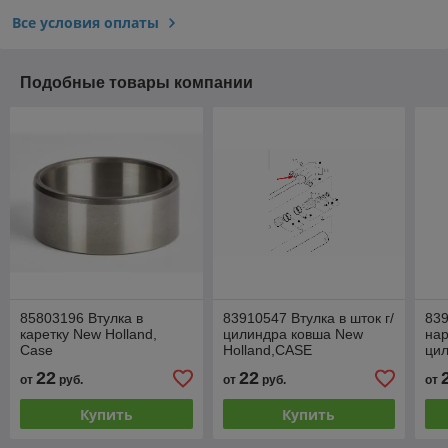
Все условия оплаты
Подобные товары компании
85803196 Втулка в
83910547 Втулка в шток г/
839
каретку New Holland,
цилиндра ковша New
нар
Case
Holland,CASE
цил
Ca
22
22
от
руб.
от
руб.
от
Купить
Купить