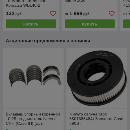
Термостат Termostat
сборе JCB
02/
Komatsu WB140-2
41
WB150-2 WB91R-2
132
1 998
руб.
от
руб.
от
WB93R-2 WB97R-2
WB97S-2 WB98A-2
Купить
Купить
Акционные предложения и новинки
Вкладыш упорный коренной
Фильтр сапуна (арт.
+0,25 на двигатель Iveco /
5801686484) Запчасти Case
CNH (Case IH) (арт.
590ST
EA2995788, EA2995788)