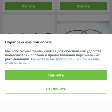
Купить
Купить
Обработка файлов cookie
Мы используем файлы cookies для обеспечения удобства
пользователей портала и предоставления персональных
рекомендаций.
Вы можете настроить файлы cookies или
отключить их.
Прокладка клапанной
Принять
крышки (арт. 5801714864)
Уплотнительное кольцо арт.
Case 590 ST
5801714865 Case 590 ST
В наличии
В наличии
Отклонить
13
13
от
руб.
от
руб.
Купить
Купить