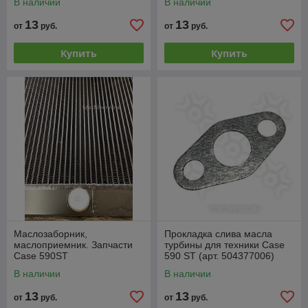
В наличии
В наличии
13
13
от
руб.
от
руб.
Купить
Купить
Маслозаборник,
Прокладка слива масла
маслоприемник. Запчасти
турбины для техники Case
Case 590ST
590 ST (арт. 504377006)
В наличии
В наличии
13
13
от
руб.
от
руб.